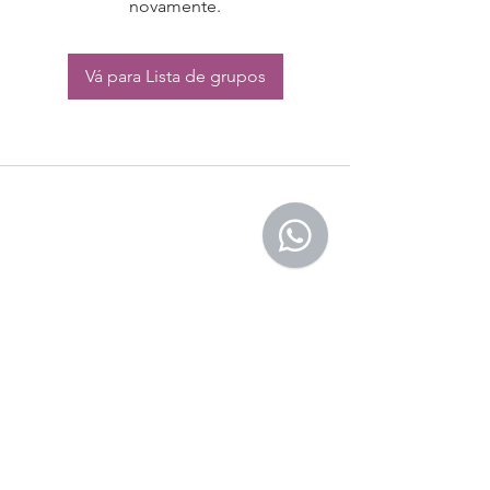
novamente.
Vá para Lista de grupos
CONTATO:
Whatsapp:
(11) 94832-4656
Email: contato@begym.com.br
Termos de
politica da empresa
e uso de
privacidade