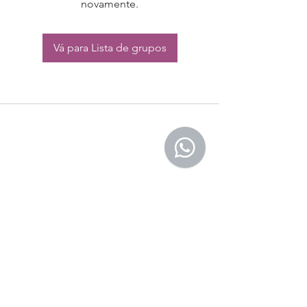
novamente.
Vá para Lista de grupos
CONTATO:
Whatsapp:
(11) 94832-4656
Email: contato@begym.com.br
Termos de
politica da empresa
e uso de
privacidade