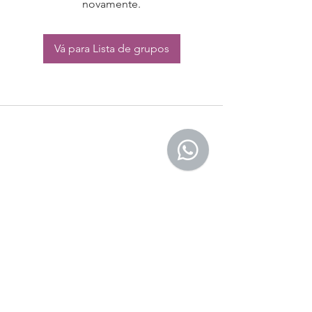
novamente.
Vá para Lista de grupos
CONTATO:
Whatsapp:
(11) 94832-4656
Email: contato@begym.com.br
Termos de
politica da empresa
e uso de
privacidade