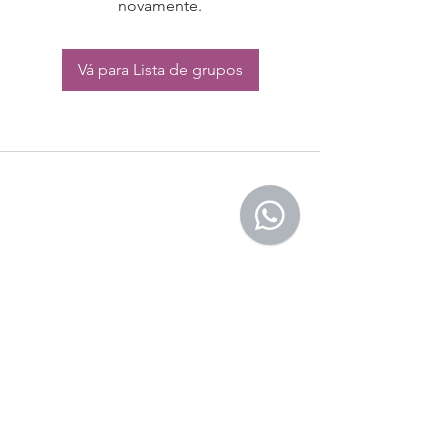
novamente.
Vá para Lista de grupos
CONTATO:
Whatsapp:
(11) 94832-4656
Email: contato@begym.com.br
Termos de
politica da empresa
e uso de
privacidade