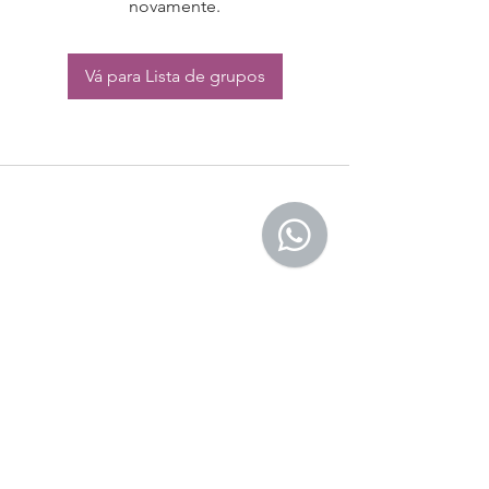
novamente.
Vá para Lista de grupos
CONTATO:
Whatsapp:
(11) 94832-4656
Email: contato@begym.com.br
Termos de
politica da empresa
e uso de
privacidade