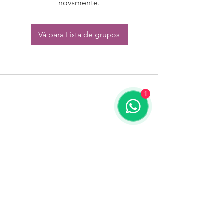
novamente.
Vá para Lista de grupos
1
CONTATO:
Whatsapp:
(11) 94832-4656
Email: contato@begym.com.br
Termos de
politica da empresa
e uso de
privacidade