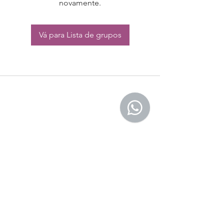
novamente.
Vá para Lista de grupos
CONTATO:
Whatsapp:
(11) 94832-4656
Email: contato@begym.com.br
Termos de
politica da empresa
e uso de
privacidade