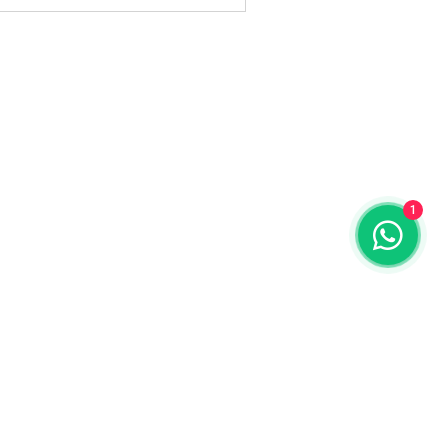
1
ENDEREÇO
:
Av Dr Cardoso de Melo, 422
Vila Olímpia São Paulo-SP