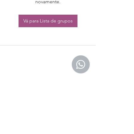
novamente.
Vá para Lista de grupos
CONTATO:
Whatsapp:
(11) 94832-4656
Email: contato@begym.com.br
Termos de
politica da empresa
e uso de
privacidade