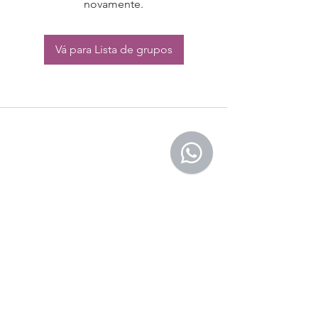
novamente.
Vá para Lista de grupos
CONTATO:
Whatsapp:
(11) 94832-4656
Email: contato@begym.com.br
Termos de
politica da empresa
e uso de
privacidade