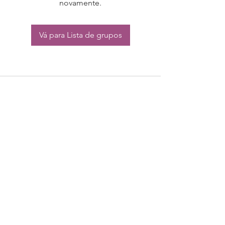
novamente.
Vá para Lista de grupos
CONTATO:
Whatsapp:
(11) 94832-4656
Email: contato@begym.com.br
Termos de
politica da empresa
e uso de
privacidade