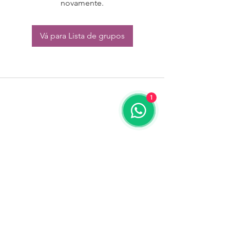
novamente.
Vá para Lista de grupos
1
CONTATO:
Whatsapp:
(11) 94832-4656
Email: contato@begym.com.br
Termos de
politica da empresa
e uso de
privacidade