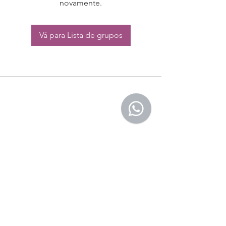
novamente.
Vá para Lista de grupos
CONTATO:
Whatsapp:
(11) 94832-4656
Email: contato@begym.com.br
Termos de
politica da empresa
e uso de
privacidade