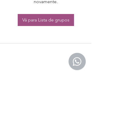
novamente.
Vá para Lista de grupos
CONTATO:
Whatsapp:
(11) 94832-4656
Email: contato@begym.com.br
Termos de
politica da empresa
e uso de
privacidade