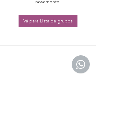
novamente.
Vá para Lista de grupos
CONTATO:
Whatsapp:
(11) 94832-4656
Email: contato@begym.com.br
Termos de
politica da empresa
e uso de
privacidade