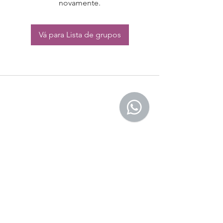
novamente.
Vá para Lista de grupos
CONTATO:
Whatsapp:
(11) 94832-4656
Email: contato@begym.com.br
Termos de
politica da empresa
e uso de
privacidade