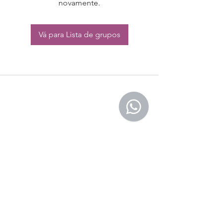
novamente.
Vá para Lista de grupos
CONTATO:
Whatsapp:
(11) 94832-4656
Email: contato@begym.com.br
Termos de
politica da empresa
e uso de
privacidade