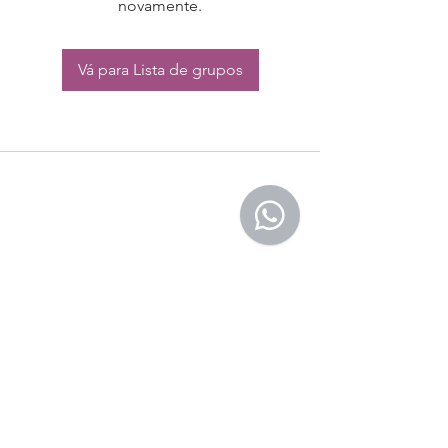
novamente.
Vá para Lista de grupos
CONTATO:
Whatsapp:
(11) 94832-4656
Email: contato@begym.com.br
Termos de
politica da empresa
e uso de
privacidade