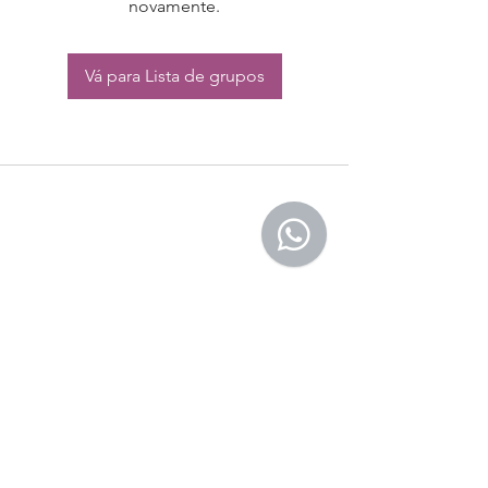
novamente.
Vá para Lista de grupos
CONTATO:
Whatsapp:
(11) 94832-4656
Email: contato@begym.com.br
Termos de
politica da empresa
e uso de
privacidade