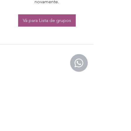
novamente.
Vá para Lista de grupos
CONTATO:
Whatsapp:
(11) 94832-4656
Email: contato@begym.com.br
Termos de
politica da empresa
e uso de
privacidade