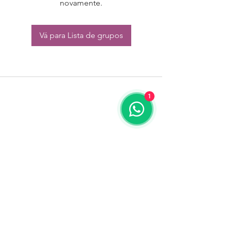
novamente.
Vá para Lista de grupos
1
CONTATO:
Whatsapp:
(11) 94832-4656
Email: contato@begym.com.br
Termos de
politica da empresa
e uso de
privacidade