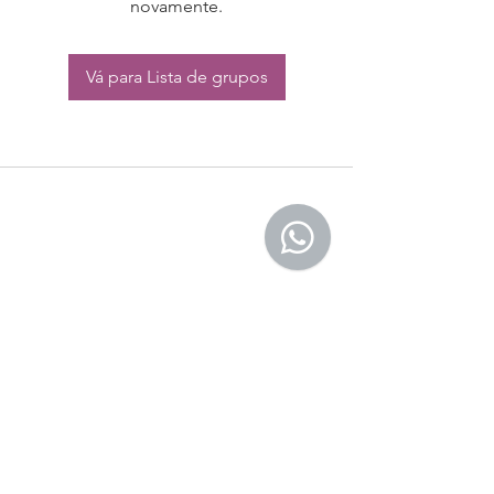
novamente.
Vá para Lista de grupos
CONTATO:
Whatsapp:
(11) 94832-4656
Email: contato@begym.com.br
Termos de
politica da empresa
e uso de
privacidade