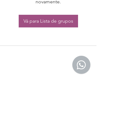
novamente.
Vá para Lista de grupos
CONTATO:
Whatsapp:
(11) 94832-4656
Email: contato@begym.com.br
Termos de
politica da empresa
e uso de
privacidade