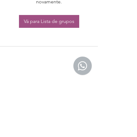
novamente.
Vá para Lista de grupos
CONTATO:
Whatsapp:
(11) 94832-4656
Email: contato@begym.com.br
Termos de
politica da empresa
e uso de
privacidade