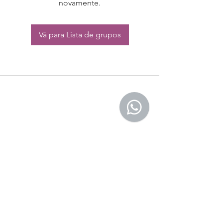
novamente.
Vá para Lista de grupos
CONTATO:
Whatsapp:
(11) 94832-4656
Email: contato@begym.com.br
Termos de
politica da empresa
e uso de
privacidade