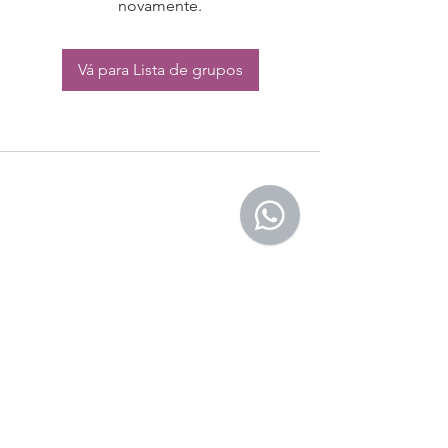
novamente.
Vá para Lista de grupos
CONTATO:
Whatsapp:
(11) 94832-4656
Email: contato@begym.com.br
Termos de
politica da empresa
e uso de
privacidade