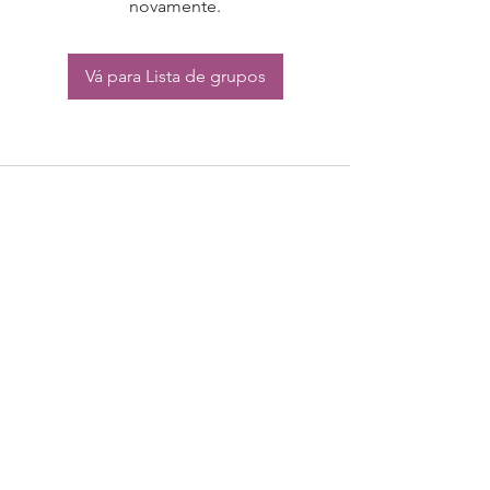
novamente.
Vá para Lista de grupos
CONTATO:
Whatsapp:
(11) 94832-4656
Email: contato@begym.com.br
Termos de
politica da empresa
e uso de
privacidade