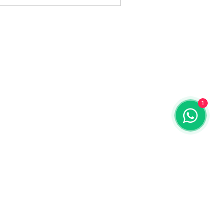
1
ENDEREÇO
:
Av Dr Cardoso de Melo, 422
Vila Olímpia São Paulo-SP