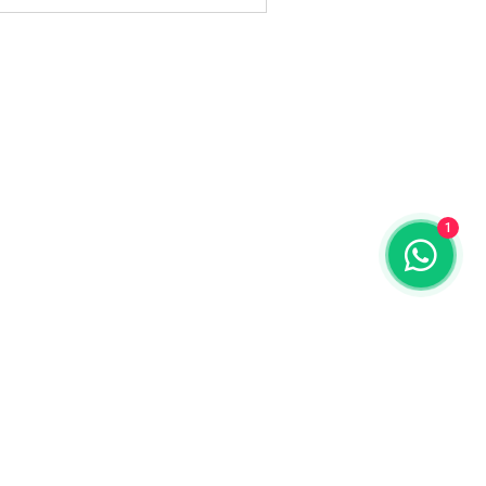
1
ENDEREÇO
:
Av Dr Cardoso de Melo, 422
Vila Olímpia São Paulo-SP