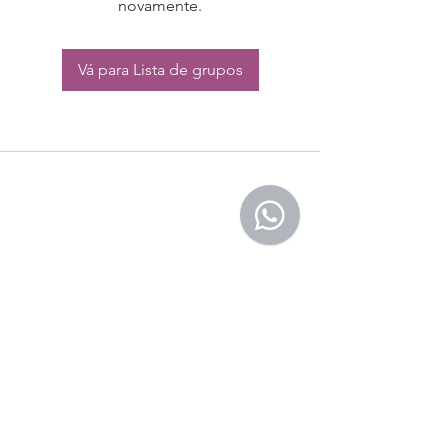
novamente.
Vá para Lista de grupos
CONTATO:
Whatsapp:
(11) 94832-4656
Email: contato@begym.com.br
Termos de
politica da empresa
e uso de
privacidade