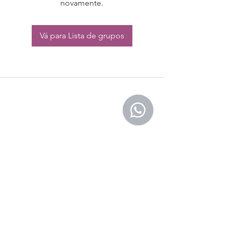
novamente.
Vá para Lista de grupos
CONTATO:
Whatsapp:
(11) 94832-4656
Email: contato@begym.com.br
Termos de
politica da empresa
e uso de
privacidade