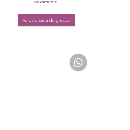
novamente.
Vá para Lista de grupos
CONTATO:
Whatsapp:
(11) 94832-4656
Email: contato@begym.com.br
Termos de
politica da empresa
e uso de
privacidade