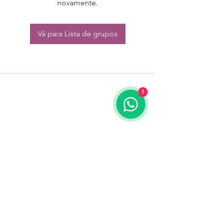
novamente.
Vá para Lista de grupos
1
CONTATO:
Whatsapp:
(11) 94832-4656
Email: contato@begym.com.br
Termos de
politica da empresa
e uso de
privacidade