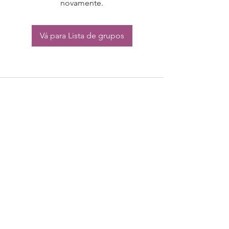
novamente.
Vá para Lista de grupos
CONTATO:
Whatsapp:
(11) 94832-4656
Email: contato@begym.com.br
Termos de
politica da empresa
e uso de
privacidade