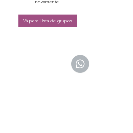
novamente.
Vá para Lista de grupos
CONTATO:
Whatsapp:
(11) 94832-4656
Email: contato@begym.com.br
Termos de
politica da empresa
e uso de
privacidade