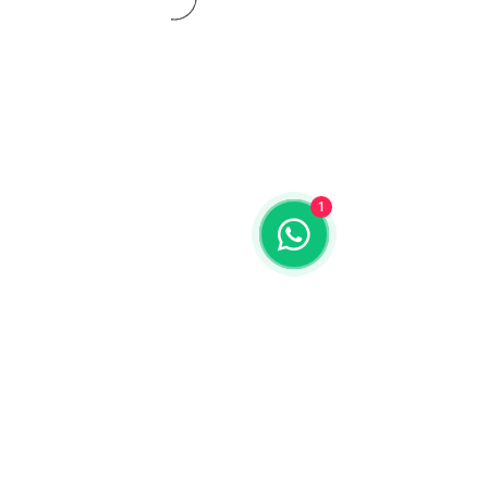
1
CONTATO:
Whatsapp:
(11) 94832-4656
Email: contato@begym.com.br
Termos de
politica da empresa
e uso de
privacidade