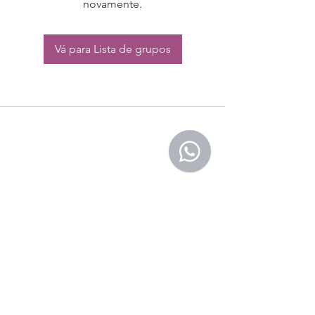
novamente.
Vá para Lista de grupos
CONTATO:
Whatsapp:
(11) 94832-4656
Email: contato@begym.com.br
Termos de
politica da empresa
e uso de
privacidade