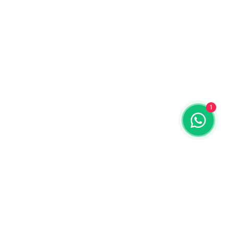
1
ENDEREÇO
:
Av Dr Cardoso de Melo, 422
Vila Olímpia São Paulo-SP