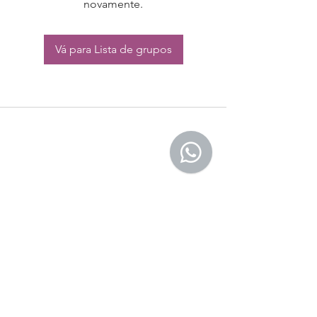
novamente.
Vá para Lista de grupos
CONTATO:
Whatsapp:
(11) 94832-4656
Email: contato@begym.com.br
Termos de
politica da empresa
e uso de
privacidade