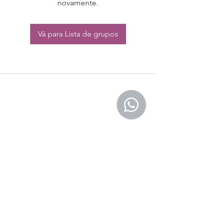
novamente.
Vá para Lista de grupos
CONTATO:
Whatsapp:
(11) 94832-4656
Email: contato@begym.com.br
Termos de
politica da empresa
e uso de
privacidade