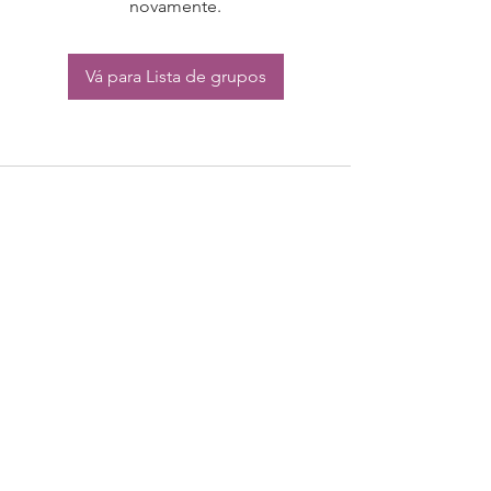
novamente.
Vá para Lista de grupos
CONTATO:
Whatsapp:
(11) 94832-4656
Email: contato@begym.com.br
Termos de
politica da empresa
e uso de
privacidade