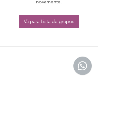
novamente.
Vá para Lista de grupos
CONTATO:
Whatsapp:
(11) 94832-4656
Email: contato@begym.com.br
Termos de
politica da empresa
e uso de
privacidade