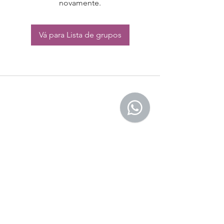
novamente.
Vá para Lista de grupos
CONTATO:
Whatsapp:
(11) 94832-4656
Email: contato@begym.com.br
Termos de
politica da empresa
e uso de
privacidade