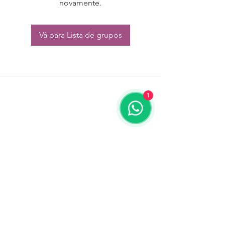
novamente.
Vá para Lista de grupos
1
CONTATO:
Whatsapp:
(11) 94832-4656
Email: contato@begym.com.br
Termos de
politica da empresa
e uso de
privacidade