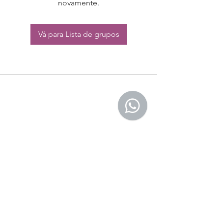
novamente.
Vá para Lista de grupos
CONTATO:
Whatsapp:
(11) 94832-4656
Email: contato@begym.com.br
Termos de
politica da empresa
e uso de
privacidade