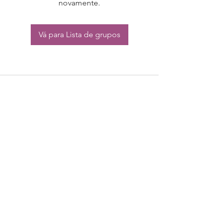
novamente.
Vá para Lista de grupos
CONTATO:
Whatsapp:
(11) 94832-4656
Email: contato@begym.com.br
Termos de
politica da empresa
e uso de
privacidade