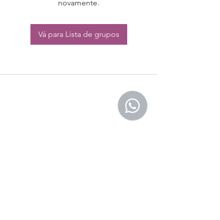
novamente.
Vá para Lista de grupos
CONTATO:
Whatsapp:
(11) 94832-4656
Email: contato@begym.com.br
Termos de
politica da empresa
e uso de
privacidade