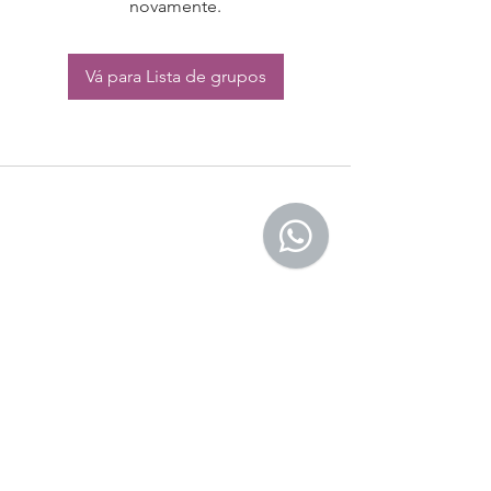
novamente.
Vá para Lista de grupos
CONTATO:
Whatsapp:
(11) 94832-4656
Email: contato@begym.com.br
Termos de
politica da empresa
e uso de
privacidade