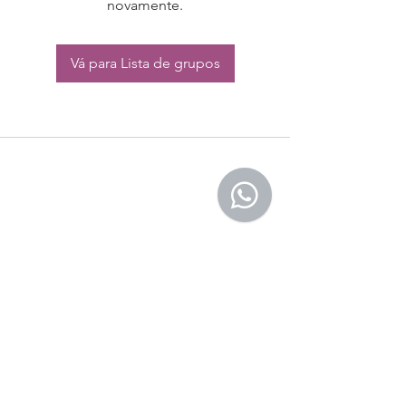
novamente.
Vá para Lista de grupos
CONTATO:
Whatsapp:
(11) 94832-4656
Email: contato@begym.com.br
Termos de
politica da empresa
e uso de
privacidade