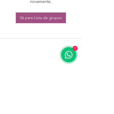
novamente.
Vá para Lista de grupos
1
CONTATO:
Whatsapp:
(11) 94832-4656
Email: contato@begym.com.br
Termos de
politica da empresa
e uso de
privacidade